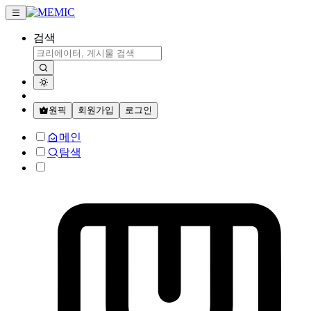
검색
원픽
회원가입
로그인
메인
탐색