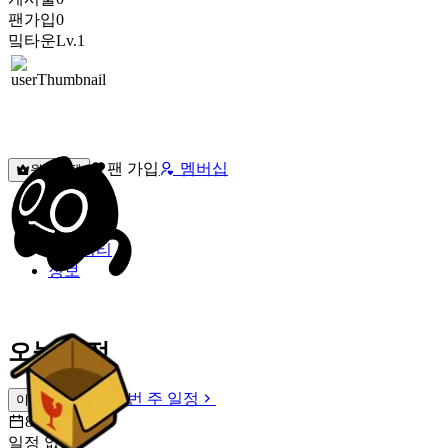
팬가입
0
밐타운
Lv.1
팬 가입
멤버십
원픽선택
밐타운
피드
커뮤니티
정보
오늘 일정
이번 주 일정
이번 주 일정
8월 9일 [일]
일정 없음