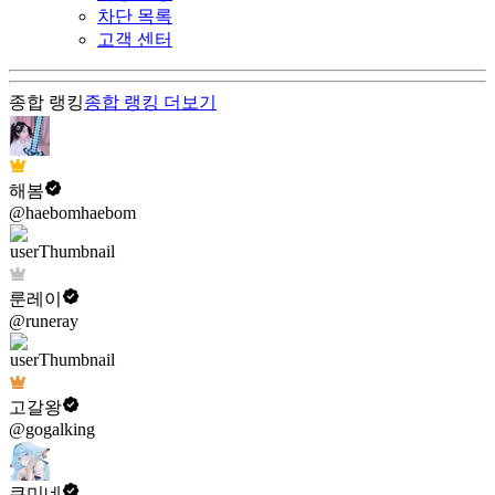
차단 목록
고객 센터
종합 랭킹
종합 랭킹
더보기
해봄
@haebomhaebom
룬레이
@runeray
고갈왕
@gogalking
쿠미네