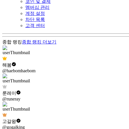
코인 및 결제
멤버십 관리
계정 설정
차단 목록
고객 센터
종합 랭킹
종합 랭킹
더보기
해봄
@haebomhaebom
룬레이
@runeray
고갈왕
@gogalking