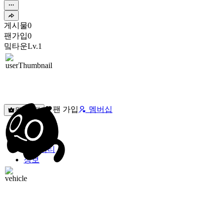
게시물
0
팬가입
0
밐타운
Lv.1
팬 가입
멤버십
원픽선택
밐타운
피드
커뮤니티
정보