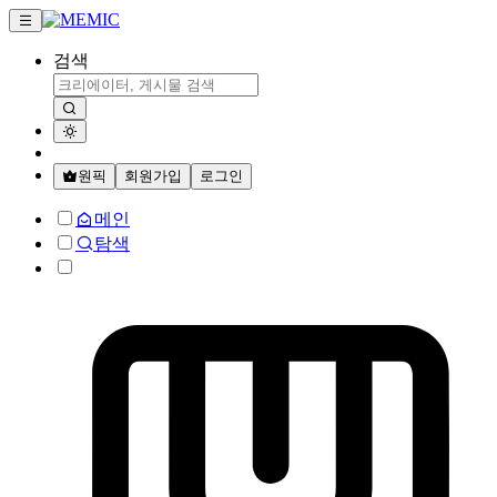
검색
원픽
회원가입
로그인
메인
탐색