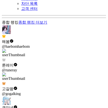
차단 목록
고객 센터
종합 랭킹
종합 랭킹
더보기
해봄
@haebomhaebom
룬레이
@runeray
고갈왕
@gogalking
쿠미네