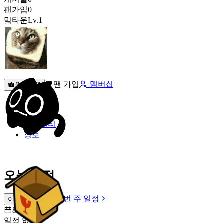
팬가입
0
밐타운
Lv.1
팬 가입
멤버십
원픽선택
밐타운
피드
커뮤니티
정보
오늘 일정
이번 주 일정
이번 주 일정
8월 8일 [토]
일정 없음