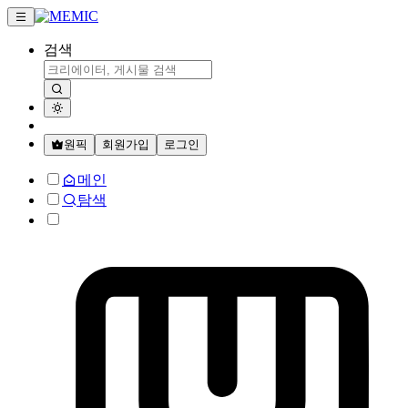
검색
원픽
회원가입
로그인
메인
탐색