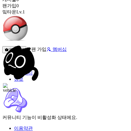
팬가입
0
밐타운
Lv.1
팬 가입
멤버십
원픽선택
밐타운
피드
커뮤니티
정보
커뮤니티 기능이 비활성화 상태에요.
이용약관