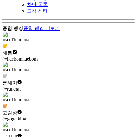
차단 목록
고객 센터
종합 랭킹
종합 랭킹
더보기
해봄
@haebomhaebom
룬레이
@runeray
고갈왕
@gogalking
쿠미네