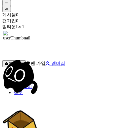
게시물
0
팬가입
0
밐타운
Lv.1
팬 가입
멤버십
원픽선택
밐타운
피드
커뮤니티
정보