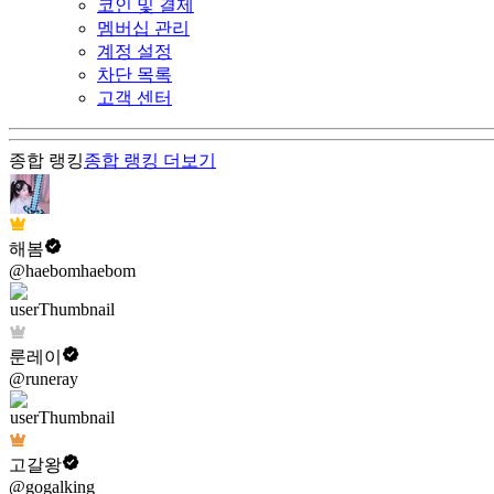
코인 및 결제
멤버십 관리
계정 설정
차단 목록
고객 센터
종합 랭킹
종합 랭킹
더보기
해봄
@haebomhaebom
룬레이
@runeray
고갈왕
@gogalking