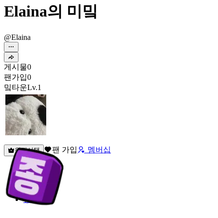
Elaina의 미밐
@Elaina
게시물
0
팬가입
0
밐타운
Lv.1
팬 가입
멤버십
원픽선택
밐타운
피드
커뮤니티
정보