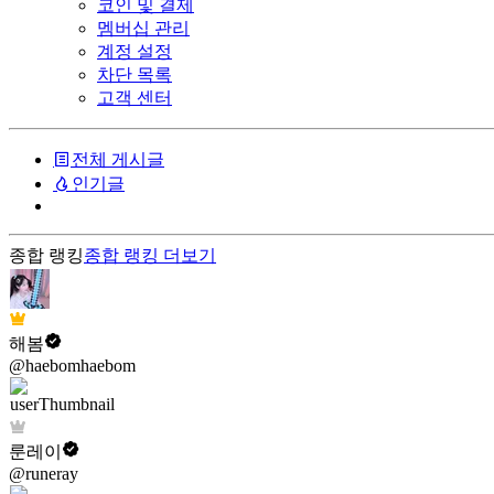
코인 및 결제
멤버십 관리
계정 설정
차단 목록
고객 센터
전체 게시글
인기글
종합 랭킹
종합 랭킹
더보기
해봄
@haebomhaebom
룬레이
@runeray