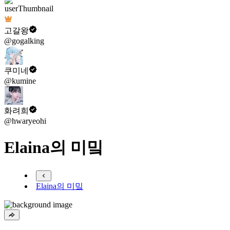
고갈왕
@gogalking
쿠미네
@kumine
화려희
@hwaryeohi
Elaina의 미밐
Elaina의 미밐