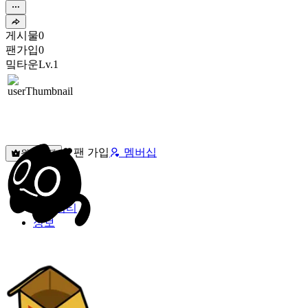
게시물
0
팬가입
0
밐타운
Lv.1
팬 가입
멤버십
원픽선택
밐타운
피드
커뮤니티
정보