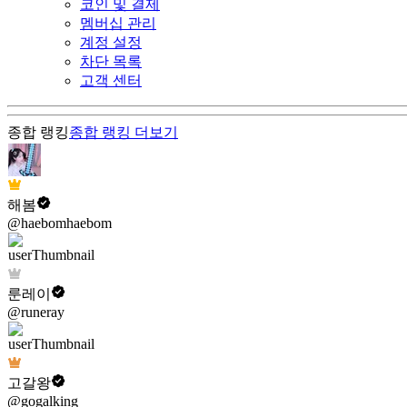
코인 및 결제
멤버십 관리
계정 설정
차단 목록
고객 센터
종합 랭킹
종합 랭킹
더보기
해봄
@haebomhaebom
룬레이
@runeray
고갈왕
@gogalking