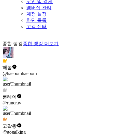
코인 및 결제
멤버십 관리
계정 설정
차단 목록
고객 센터
종합 랭킹
종합 랭킹
더보기
해봄
@haebomhaebom
룬레이
@runeray
고갈왕
@gogalking