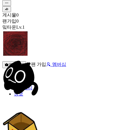
게시물
0
팬가입
0
밐타운
Lv.1
팬 가입
멤버십
원픽선택
밐타운
피드
커뮤니티
정보