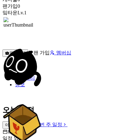
팬가입
0
밐타운
Lv.1
팬 가입
멤버십
원픽선택
밐타운
피드
커뮤니티
정보
오늘 일정
이번 주 일정
이번 주 일정
8월 9일 [일]
일정 없음