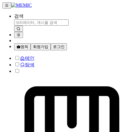
검색
원픽
회원가입
로그인
메인
탐색