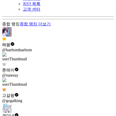
차단 목록
고객 센터
종합 랭킹
종합 랭킹
더보기
해봄
@haebomhaebom
룬레이
@runeray
고갈왕
@gogalking
쿠미네