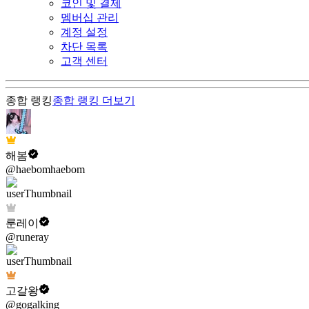
코인 및 결제
멤버십 관리
계정 설정
차단 목록
고객 센터
종합 랭킹
종합 랭킹
더보기
해봄
@haebomhaebom
룬레이
@runeray
고갈왕
@gogalking