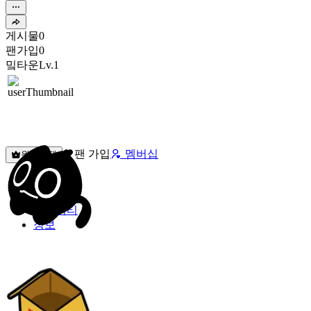
게시물
0
팬가입
0
밐타운
Lv.1
팬 가입
멤버십
원픽선택
밐타운
피드
커뮤니티
정보