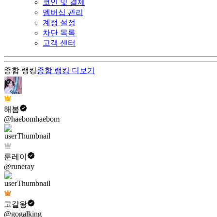
코인 및 결제
멤버십 관리
계정 설정
차단 목록
고객 센터
종합 랭킹
종합 랭킹
더보기
해봄
@haebomhaebom
룬레이
@runeray
고갈왕
@gogalking