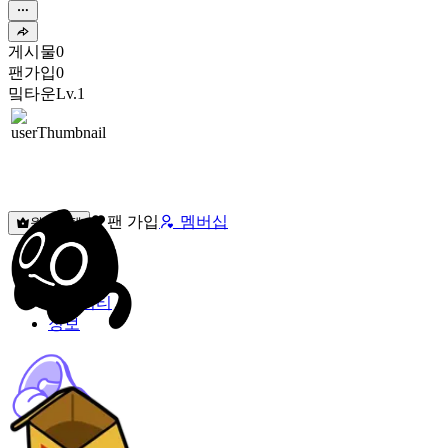
게시물
0
팬가입
0
밐타운
Lv.1
팬 가입
멤버십
원픽선택
밐타운
피드
커뮤니티
정보