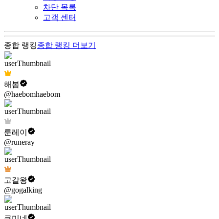
차단 목록
고객 센터
종합 랭킹
종합 랭킹
더보기
해봄
@haebomhaebom
룬레이
@runeray
고갈왕
@gogalking
쿠미네