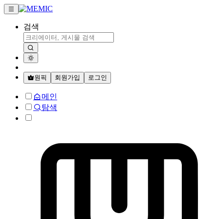
검색
원픽
회원가입
로그인
메인
탐색