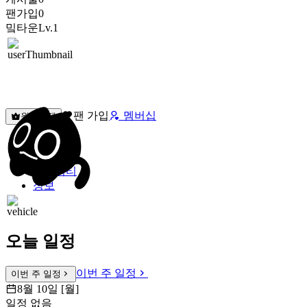
팬가입
0
밐타운
Lv.1
팬 가입
멤버십
원픽선택
밐타운
피드
커뮤니티
정보
오늘 일정
이번 주 일정
이번 주 일정
8월 10일 [월]
일정 없음