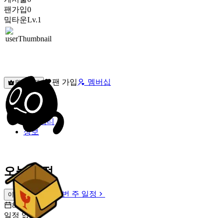
팬가입
0
밐타운
Lv.1
팬 가입
멤버십
원픽선택
밐타운
피드
커뮤니티
정보
오늘 일정
이번 주 일정
이번 주 일정
8월 8일 [토]
일정 없음