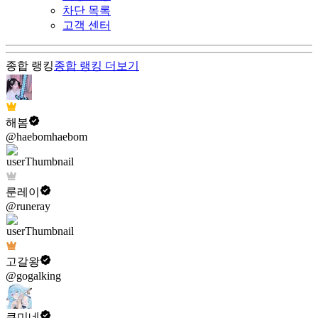
차단 목록
고객 센터
종합 랭킹
종합 랭킹
더보기
해봄
@haebomhaebom
룬레이
@runeray
고갈왕
@gogalking
쿠미네