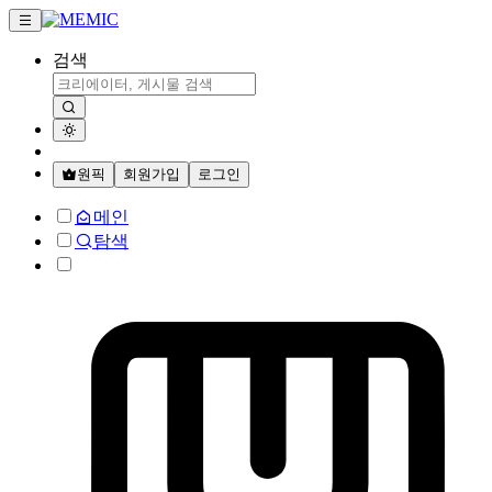
검색
원픽
회원가입
로그인
메인
탐색