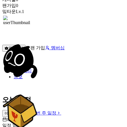
팬가입
0
밐타운
Lv.1
팬 가입
멤버십
원픽선택
밐타운
피드
커뮤니티
정보
오늘 일정
이번 주 일정
이번 주 일정
8월 8일 [토]
일정 없음