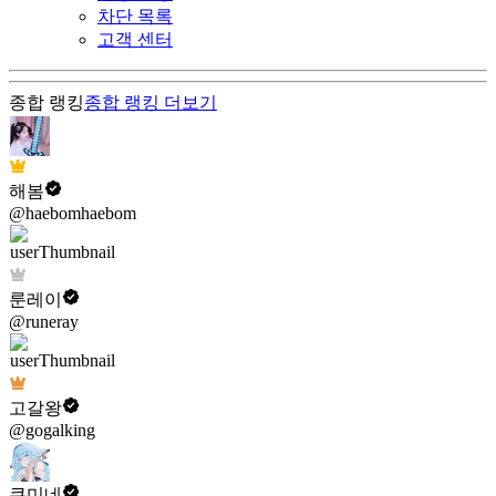
차단 목록
고객 센터
종합 랭킹
종합 랭킹
더보기
해봄
@haebomhaebom
룬레이
@runeray
고갈왕
@gogalking
쿠미네