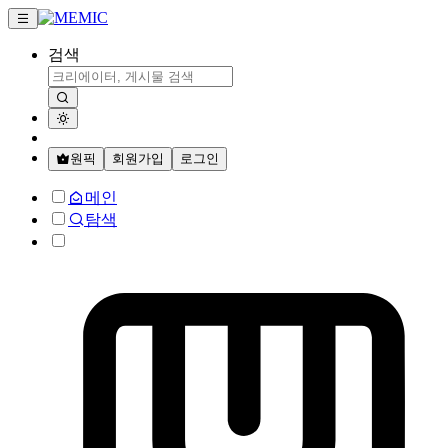
검색
원픽
회원가입
로그인
메인
탐색