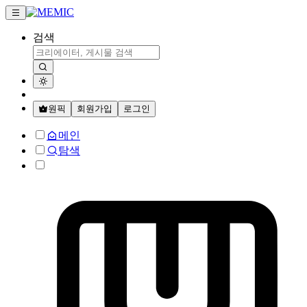
검색
원픽
회원가입
로그인
메인
탐색