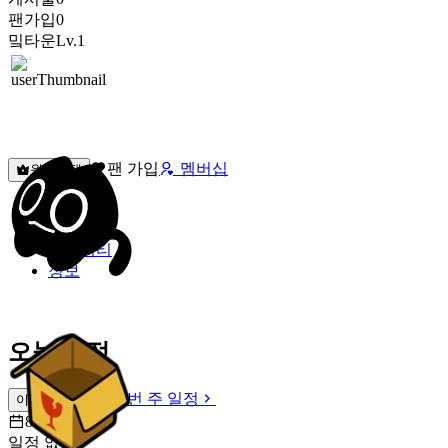
팬가입
0
밐타운
Lv.1
팬 가입
멤버십
원픽선택
밐타운
피드
커뮤니티
정보
오늘 일정
이번 주 일정
이번 주 일정
8월 7일 [금]
일정 없음