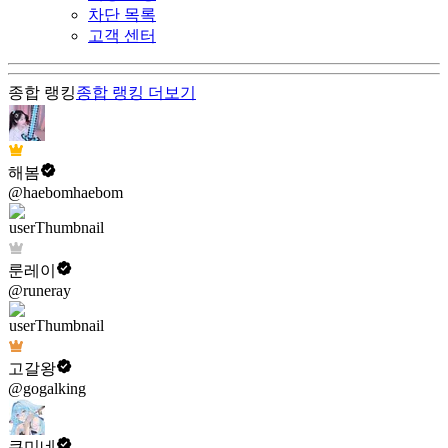
차단 목록
고객 센터
종합 랭킹
종합 랭킹
더보기
해봄
@haebomhaebom
룬레이
@runeray
고갈왕
@gogalking
쿠미네