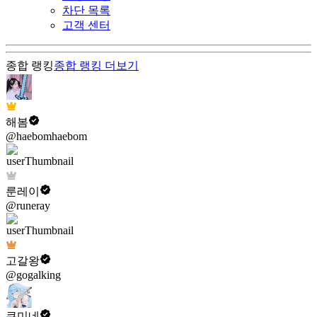
차단 목록
고객 센터
종합 랭킹
종합 랭킹
더보기
해봄
@haebomhaebom
룬레이
@runeray
고갈왕
@gogalking
쿠미네