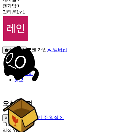
팬가입
0
밐타운
Lv.1
팬 가입
멤버십
원픽선택
밐타운
피드
커뮤니티
정보
오늘 일정
이번 주 일정
이번 주 일정
8월 8일 [토]
일정 없음