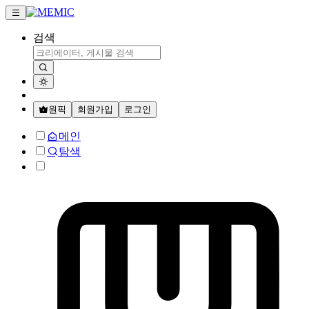
검색
원픽
회원가입
로그인
메인
탐색