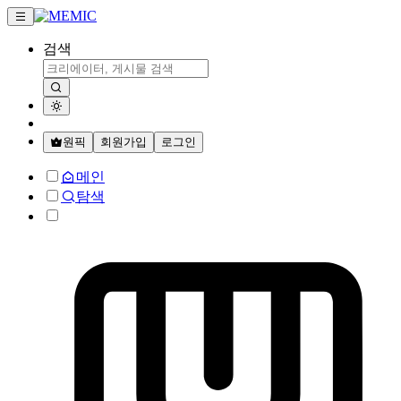
검색
원픽
회원가입
로그인
메인
탐색