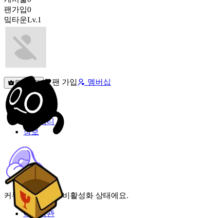
팬가입
0
밐타운
Lv.1
팬 가입
멤버십
원픽선택
밐타운
피드
커뮤니티
정보
커뮤니티 기능이 비활성화 상태에요.
이용약관