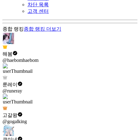
차단 목록
고객 센터
종합 랭킹
종합 랭킹
더보기
해봄
@haebomhaebom
룬레이
@runeray
고갈왕
@gogalking
쿠미네