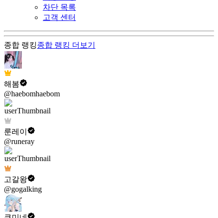
차단 목록
고객 센터
종합 랭킹
종합 랭킹
더보기
해봄
@haebomhaebom
룬레이
@runeray
고갈왕
@gogalking
쿠미네