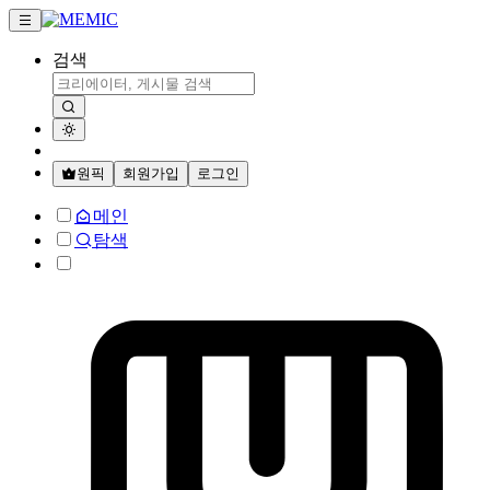
검색
원픽
회원가입
로그인
메인
탐색