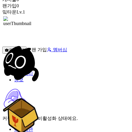
팬가입
0
밐타운
Lv.1
팬 가입
멤버십
원픽선택
밐타운
피드
커뮤니티
정보
커뮤니티 기능이 비활성화 상태에요.
이용약관