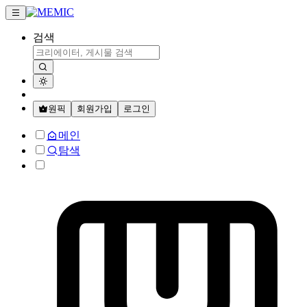
검색
원픽
회원가입
로그인
메인
탐색