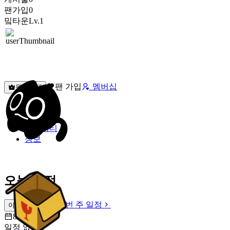
팬가입
0
밐타운
Lv.1
팬 가입
멤버십
원픽선택
밐타운
피드
커뮤니티
정보
오늘 일정
이번 주 일정
이번 주 일정
8월 6일 [목]
일정 없음