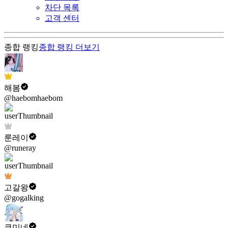
차단 목록
고객 센터
종합 랭킹
종합 랭킹
더보기
해봄
@haebomhaebom
룬레이
@runeray
고갈왕
@gogalking
쿠미네