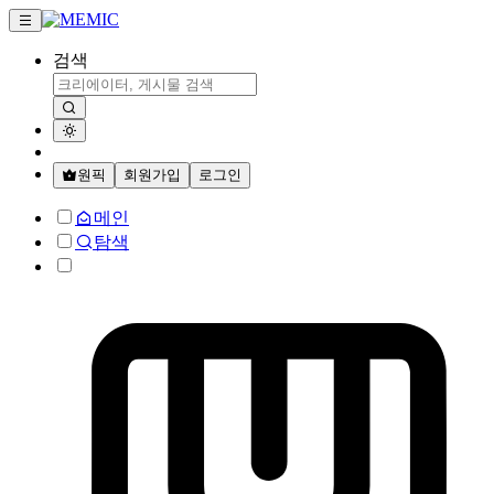
검색
원픽
회원가입
로그인
메인
탐색