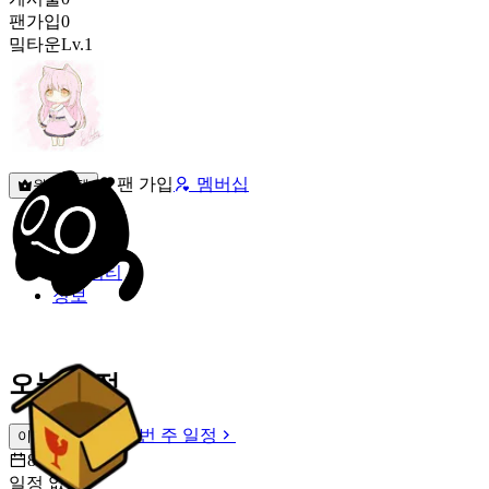
팬가입
0
밐타운
Lv.1
팬 가입
멤버십
원픽선택
밐타운
피드
커뮤니티
정보
오늘 일정
이번 주 일정
이번 주 일정
8월 6일 [목]
일정 없음