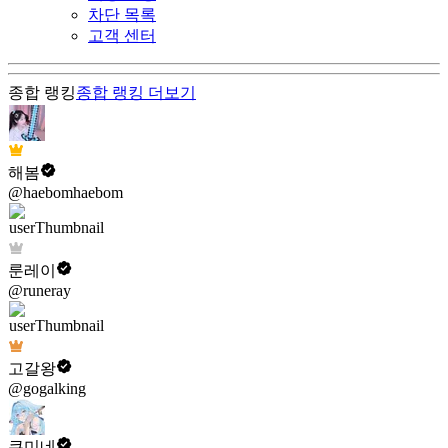
차단 목록
고객 센터
종합 랭킹
종합 랭킹
더보기
해봄
@haebomhaebom
룬레이
@runeray
고갈왕
@gogalking
쿠미네