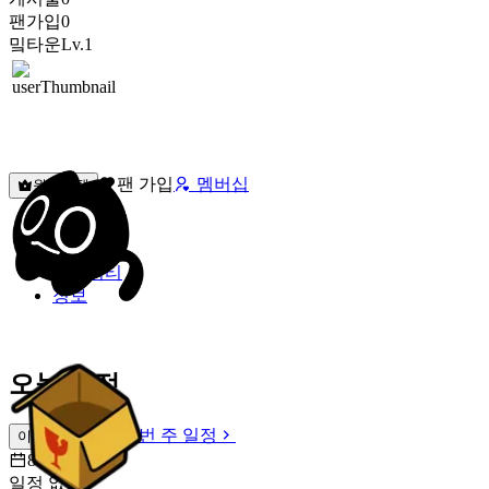
팬가입
0
밐타운
Lv.1
팬 가입
멤버십
원픽선택
밐타운
피드
커뮤니티
정보
오늘 일정
이번 주 일정
이번 주 일정
8월 9일 [일]
일정 없음