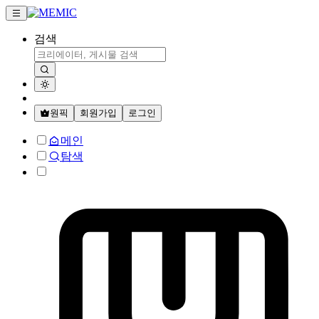
검색
원픽
회원가입
로그인
메인
탐색