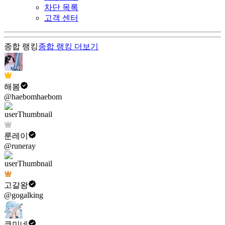
차단 목록
고객 센터
종합 랭킹
종합 랭킹
더보기
해봄
@haebomhaebom
룬레이
@runeray
고갈왕
@gogalking
쿠미네