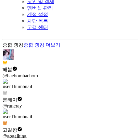
코인 및 결제
멤버십 관리
계정 설정
차단 목록
고객 센터
종합 랭킹
종합 랭킹
더보기
해봄
@haebomhaebom
룬레이
@runeray
고갈왕
@gogalking