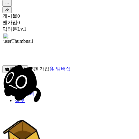
게시물
0
팬가입
0
밐타운
Lv.1
팬 가입
멤버십
원픽선택
밐타운
피드
커뮤니티
정보