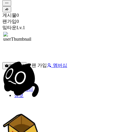
게시물
0
팬가입
0
밐타운
Lv.1
팬 가입
멤버십
원픽선택
밐타운
피드
커뮤니티
정보