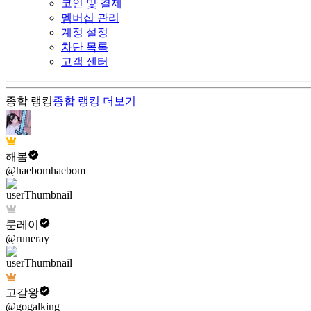
코인 및 결제
멤버십 관리
계정 설정
차단 목록
고객 센터
종합 랭킹
종합 랭킹
더보기
해봄
@haebomhaebom
룬레이
@runeray
고갈왕
@gogalking