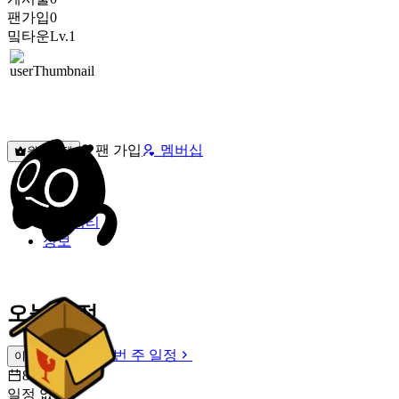
팬가입
0
밐타운
Lv.1
팬 가입
멤버십
원픽선택
밐타운
피드
커뮤니티
정보
오늘 일정
이번 주 일정
이번 주 일정
8월 8일 [토]
일정 없음