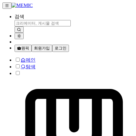
검색
원픽
회원가입
로그인
메인
탐색