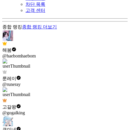
차단 목록
고객 센터
종합 랭킹
종합 랭킹
더보기
해봄
@haebomhaebom
룬레이
@runeray
고갈왕
@gogalking
쿠미네