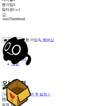
팬가입
0
밐타운
Lv.1
팬 가입
멤버십
원픽선택
밐타운
피드
커뮤니티
정보
오늘 일정
이번 주 일정
이번 주 일정
8월 7일 [금]
일정 없음