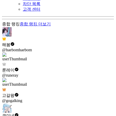
차단 목록
고객 센터
종합 랭킹
종합 랭킹
더보기
해봄
@haebomhaebom
룬레이
@runeray
고갈왕
@gogalking
쿠미네