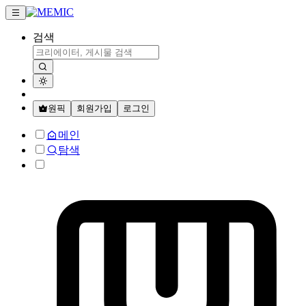
검색
원픽
회원가입
로그인
메인
탐색