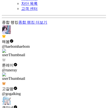
차단 목록
고객 센터
종합 랭킹
종합 랭킹
더보기
해봄
@haebomhaebom
룬레이
@runeray
고갈왕
@gogalking
쿠미네