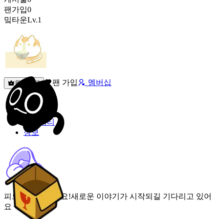
팬가입
0
밐타운
Lv.1
팬 가입
멤버십
원픽선택
밐타운
피드
커뮤니티
정보
피드가 비어있어요!
새로운 이야기가 시작되길 기다리고 있어
요 🌟