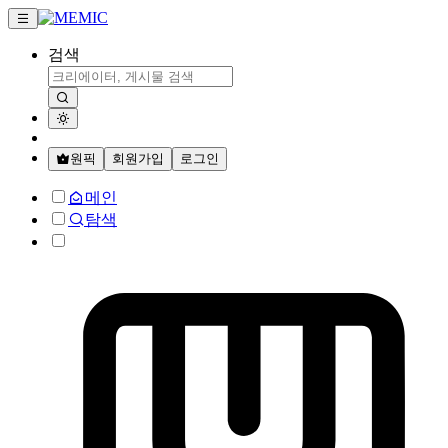
검색
원픽
회원가입
로그인
메인
탐색