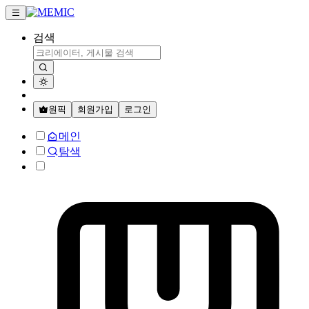
검색
원픽
회원가입
로그인
메인
탐색