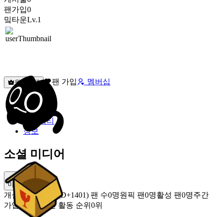
팬가입
0
밐타운
Lv.1
팬 가입
멤버십
원픽선택
밐타운
피드
커뮤니티
정보
소셜 미디어
미밐 공유
개설
2022.10.06 (D+1401)
팬 수
0명
원픽 팬
0명
활성 팬
0명
주간
가입 팬
0명
주간 활동 순위
0위