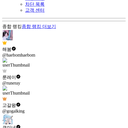
차단 목록
고객 센터
종합 랭킹
종합 랭킹
더보기
해봄
@haebomhaebom
룬레이
@runeray
고갈왕
@gogalking
쿠미네