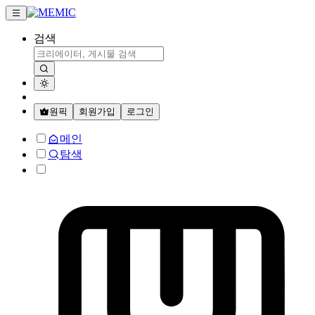
검색
원픽
회원가입
로그인
메인
탐색