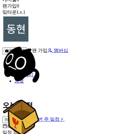
팬가입
0
밐타운
Lv.1
팬 가입
멤버십
원픽선택
밐타운
피드
커뮤니티
정보
오늘 일정
이번 주 일정
이번 주 일정
8월 8일 [토]
일정 없음