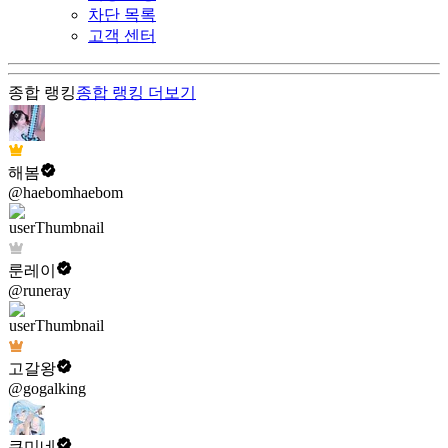
차단 목록
고객 센터
종합 랭킹
종합 랭킹
더보기
해봄
@haebomhaebom
룬레이
@runeray
고갈왕
@gogalking
쿠미네