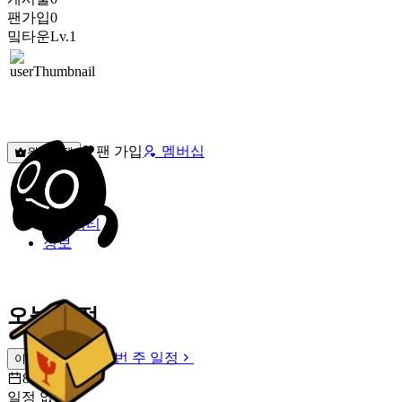
팬가입
0
밐타운
Lv.1
팬 가입
멤버십
원픽선택
밐타운
피드
커뮤니티
정보
오늘 일정
이번 주 일정
이번 주 일정
8월 8일 [토]
일정 없음