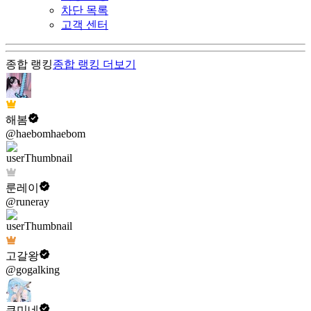
차단 목록
고객 센터
종합 랭킹
종합 랭킹
더보기
해봄
@haebomhaebom
룬레이
@runeray
고갈왕
@gogalking
쿠미네