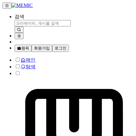
검색
원픽
회원가입
로그인
메인
탐색