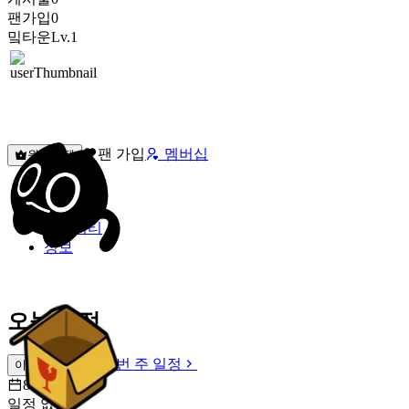
팬가입
0
밐타운
Lv.1
팬 가입
멤버십
원픽선택
밐타운
피드
커뮤니티
정보
오늘 일정
이번 주 일정
이번 주 일정
8월 8일 [토]
일정 없음