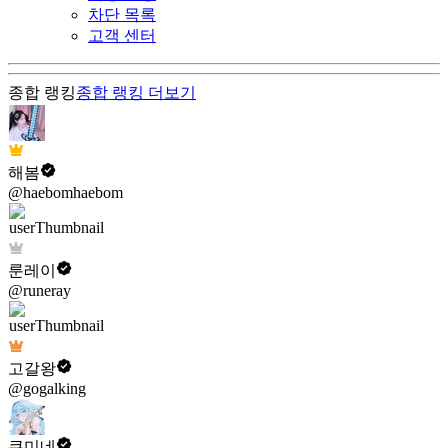
차단 목록
고객 센터
종합 랭킹
종합 랭킹
더보기
해봄
@haebomhaebom
룬레이
@runeray
고갈왕
@gogalking
쿠미네