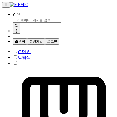
검색
원픽
회원가입
로그인
메인
탐색