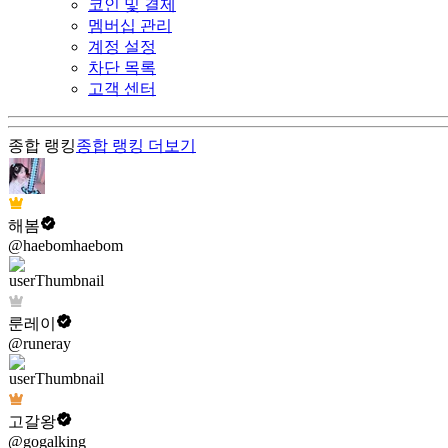
코인 및 결제
멤버십 관리
계정 설정
차단 목록
고객 센터
종합 랭킹
종합 랭킹
더보기
해봄
@haebomhaebom
룬레이
@runeray
고갈왕
@gogalking