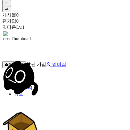
게시물
0
팬가입
0
밐타운
Lv.1
팬 가입
멤버십
원픽선택
밐타운
피드
커뮤니티
정보