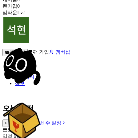
팬가입
0
밐타운
Lv.1
팬 가입
멤버십
원픽선택
밐타운
피드
커뮤니티
정보
오늘 일정
이번 주 일정
이번 주 일정
8월 8일 [토]
일정 없음