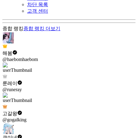
차단 목록
고객 센터
종합 랭킹
종합 랭킹
더보기
해봄
@haebomhaebom
룬레이
@runeray
고갈왕
@gogalking
쿠미네