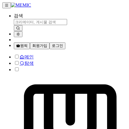
검색
원픽
회원가입
로그인
메인
탐색