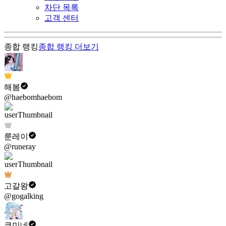
차단 목록
고객 센터
종합 랭킹
종합 랭킹
더보기
해봄
@haebomhaebom
룬레이
@runeray
고갈왕
@gogalking
쿠미네