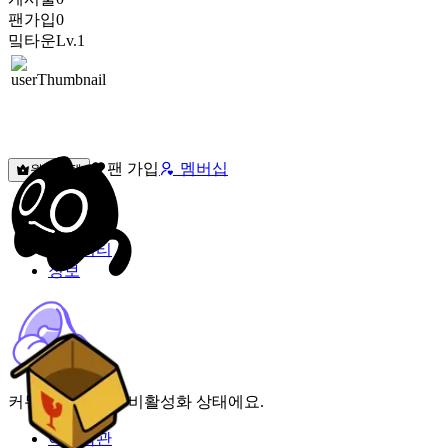
팬가입
0
밐타운
Lv.1
팬 가입
멤버십
원픽선택
밐타운
피드
커뮤니티
정보
커뮤니티 기능이 비활성화 상태에요.
이용약관