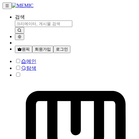
검색
원픽
회원가입
로그인
메인
탐색