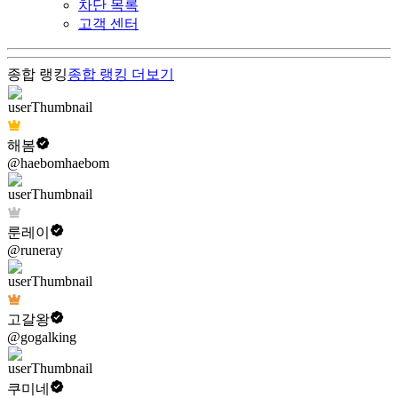
차단 목록
고객 센터
종합 랭킹
종합 랭킹
더보기
해봄
@haebomhaebom
룬레이
@runeray
고갈왕
@gogalking
쿠미네