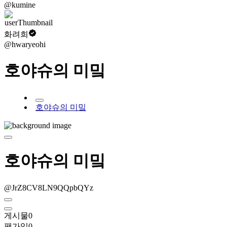
@kumine
화려희
@hwaryeohi
호야슈의 미밐
호야슈의 미밐
호야슈의 미밐
@JrZ8CV8LN9QQpbQYz
게시물
0
팬가입
0