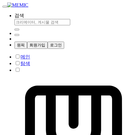
검색
원픽
회원가입
로그인
메인
탐색