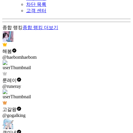
차단 목록
고객 센터
종합 랭킹
종합 랭킹
더보기
해봄
@haebomhaebom
룬레이
@runeray
고갈왕
@gogalking
쿠미네