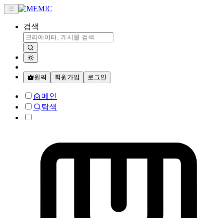
검색
원픽
회원가입
로그인
메인
탐색