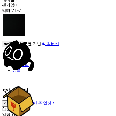
팬가입
0
밐타운
Lv.1
팬 가입
멤버십
원픽선택
밐타운
피드
커뮤니티
정보
오늘 일정
이번 주 일정
이번 주 일정
8월 7일 [금]
일정 없음