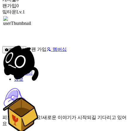
팬가입
0
밐타운
Lv.1
팬 가입
멤버십
원픽선택
밐타운
피드
커뮤니티
정보
피드가 비어있어요!
새로운 이야기가 시작되길 기다리고 있어
요 🌟