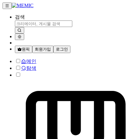
검색
원픽
회원가입
로그인
메인
탐색