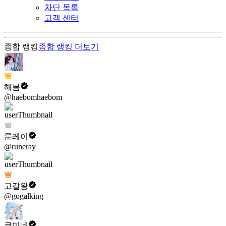
차단 목록
고객 센터
종합 랭킹
종합 랭킹
더보기
해봄
@haebomhaebom
룬레이
@runeray
고갈왕
@gogalking
쿠미네