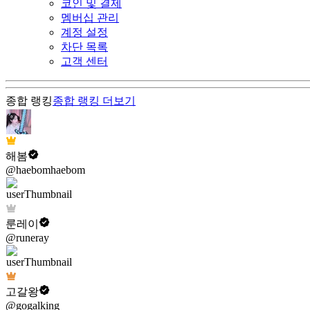
코인 및 결제
멤버십 관리
계정 설정
차단 목록
고객 센터
종합 랭킹
종합 랭킹
더보기
해봄
@haebomhaebom
룬레이
@runeray
고갈왕
@gogalking