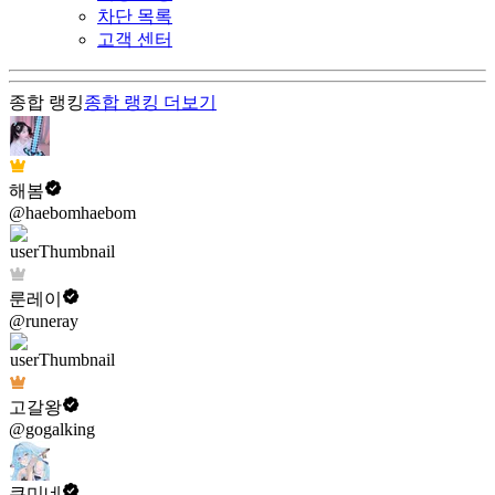
차단 목록
고객 센터
종합 랭킹
종합 랭킹
더보기
해봄
@haebomhaebom
룬레이
@runeray
고갈왕
@gogalking
쿠미네