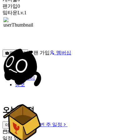
팬가입
0
밐타운
Lv.1
팬 가입
멤버십
원픽선택
밐타운
피드
커뮤니티
정보
오늘 일정
이번 주 일정
이번 주 일정
8월 9일 [일]
일정 없음