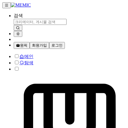
검색
원픽
회원가입
로그인
메인
탐색