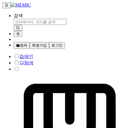
검색
원픽
회원가입
로그인
메인
탐색