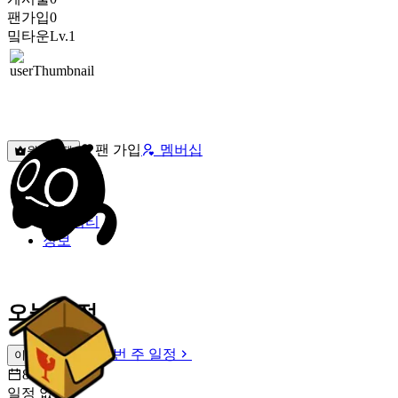
팬가입
0
밐타운
Lv.1
팬 가입
멤버십
원픽선택
밐타운
피드
커뮤니티
정보
오늘 일정
이번 주 일정
이번 주 일정
8월 6일 [목]
일정 없음