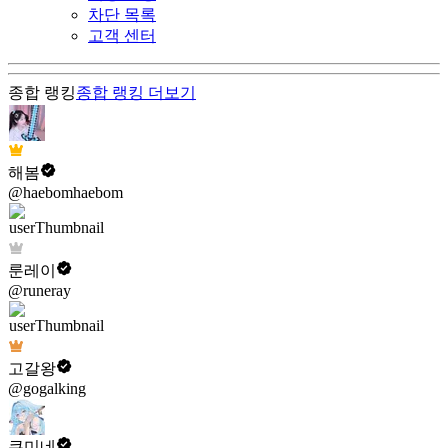
차단 목록
고객 센터
종합 랭킹
종합 랭킹
더보기
해봄
@haebomhaebom
룬레이
@runeray
고갈왕
@gogalking
쿠미네