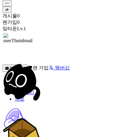
게시물
0
팬가입
0
밐타운
Lv.1
팬 가입
멤버십
원픽선택
밐타운
피드
커뮤니티
정보