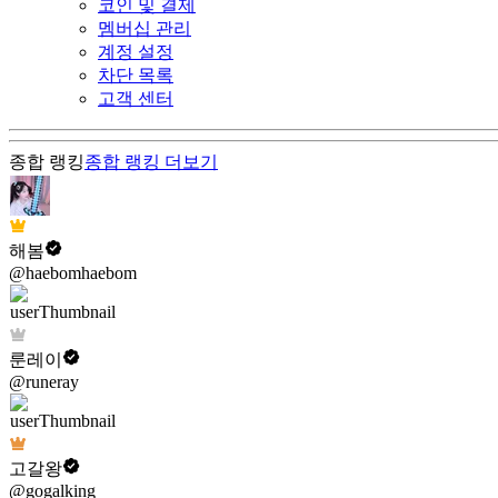
코인 및 결제
멤버십 관리
계정 설정
차단 목록
고객 센터
종합 랭킹
종합 랭킹
더보기
해봄
@haebomhaebom
룬레이
@runeray
고갈왕
@gogalking