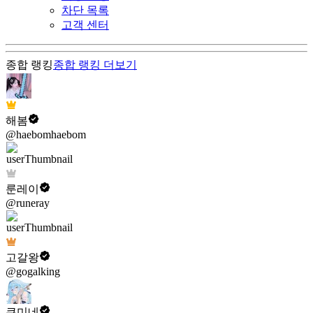
차단 목록
고객 센터
종합 랭킹
종합 랭킹
더보기
해봄
@haebomhaebom
룬레이
@runeray
고갈왕
@gogalking
쿠미네