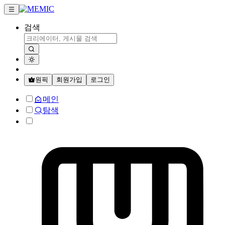
검색
원픽
회원가입
로그인
메인
탐색