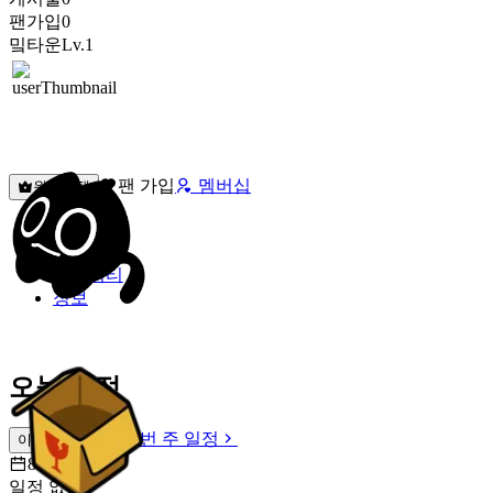
팬가입
0
밐타운
Lv.1
팬 가입
멤버십
원픽선택
밐타운
피드
커뮤니티
정보
오늘 일정
이번 주 일정
이번 주 일정
8월 7일 [금]
일정 없음