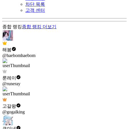
차단 목록
고객 센터
종합 랭킹
종합 랭킹
더보기
해봄
@haebomhaebom
룬레이
@runeray
고갈왕
@gogalking
쿠미네