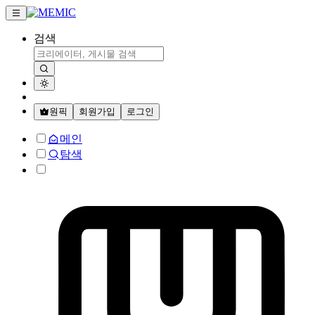
검색
원픽
회원가입
로그인
메인
탐색