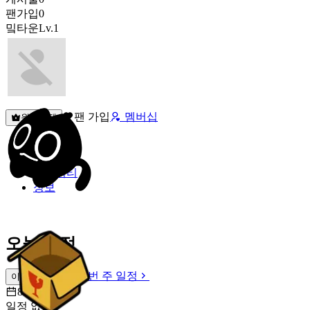
팬가입
0
밐타운
Lv.1
팬 가입
멤버십
원픽선택
밐타운
피드
커뮤니티
정보
오늘 일정
이번 주 일정
이번 주 일정
8월 9일 [일]
일정 없음