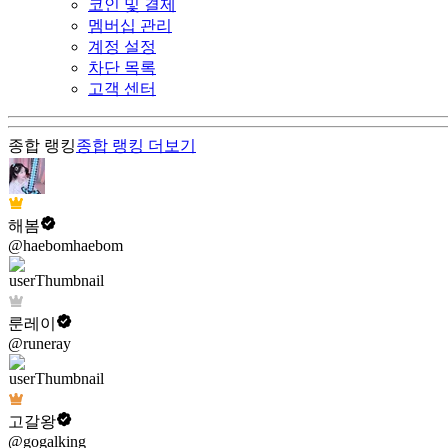
코인 및 결제
멤버십 관리
계정 설정
차단 목록
고객 센터
종합 랭킹
종합 랭킹
더보기
해봄
@haebomhaebom
룬레이
@runeray
고갈왕
@gogalking