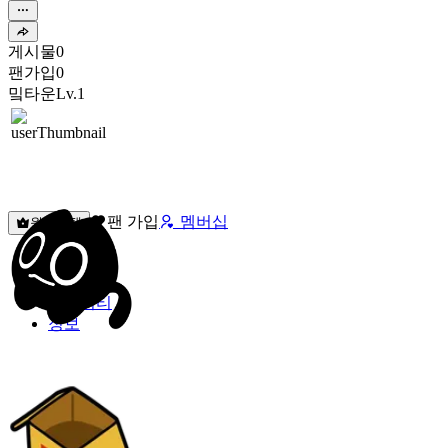
게시물
0
팬가입
0
밐타운
Lv.1
팬 가입
멤버십
원픽선택
밐타운
피드
커뮤니티
정보