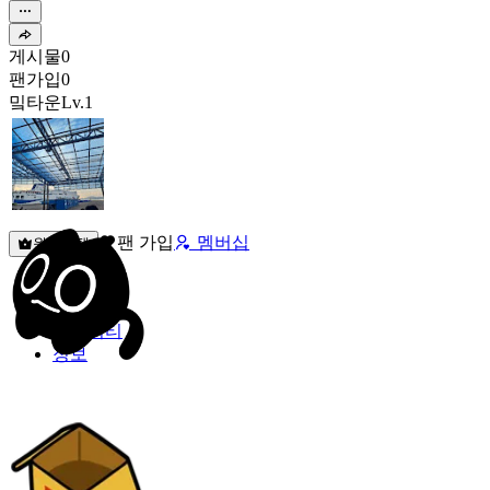
게시물
0
팬가입
0
밐타운
Lv.1
팬 가입
멤버십
원픽선택
밐타운
피드
커뮤니티
정보