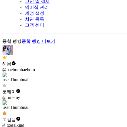
코인 및 결제
멤버십 관리
계정 설정
차단 목록
고객 센터
종합 랭킹
종합 랭킹
더보기
해봄
@haebomhaebom
룬레이
@runeray
고갈왕
@gogalking