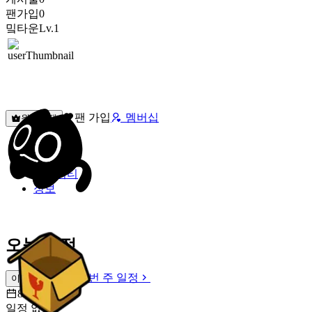
팬가입
0
밐타운
Lv.1
팬 가입
멤버십
원픽선택
밐타운
피드
커뮤니티
정보
오늘 일정
이번 주 일정
이번 주 일정
8월 6일 [목]
일정 없음