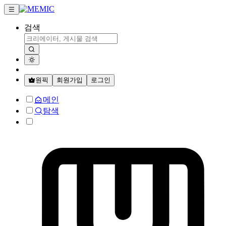
검색
원픽
회원가입
로그인
메인
탐색