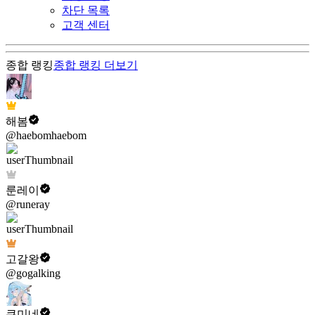
차단 목록
고객 센터
종합 랭킹
종합 랭킹
더보기
해봄
@haebomhaebom
룬레이
@runeray
고갈왕
@gogalking
쿠미네