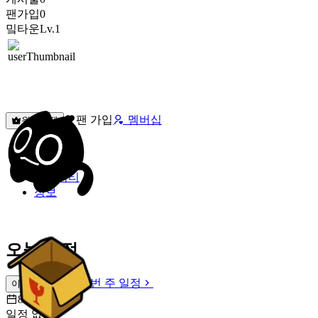
팬가입
0
밐타운
Lv.1
팬 가입
멤버십
원픽선택
밐타운
피드
커뮤니티
정보
오늘 일정
이번 주 일정
이번 주 일정
8월 9일 [일]
일정 없음