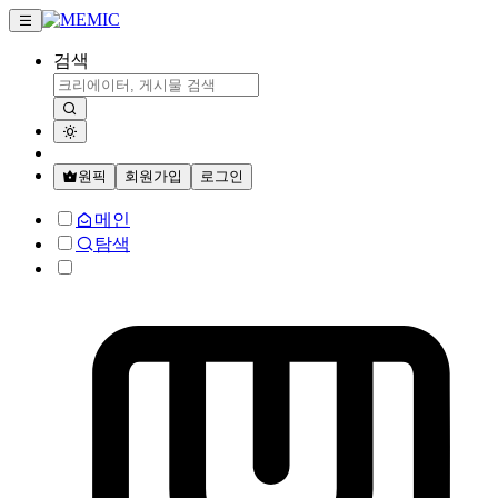
검색
원픽
회원가입
로그인
메인
탐색