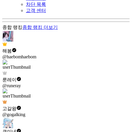
차단 목록
고객 센터
종합 랭킹
종합 랭킹
더보기
해봄
@haebomhaebom
룬레이
@runeray
고갈왕
@gogalking
쿠미네