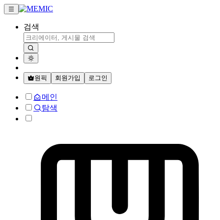
검색
원픽
회원가입
로그인
메인
탐색