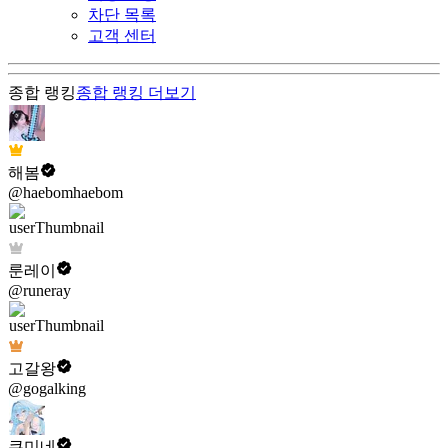
차단 목록
고객 센터
종합 랭킹
종합 랭킹
더보기
해봄
@haebomhaebom
룬레이
@runeray
고갈왕
@gogalking
쿠미네