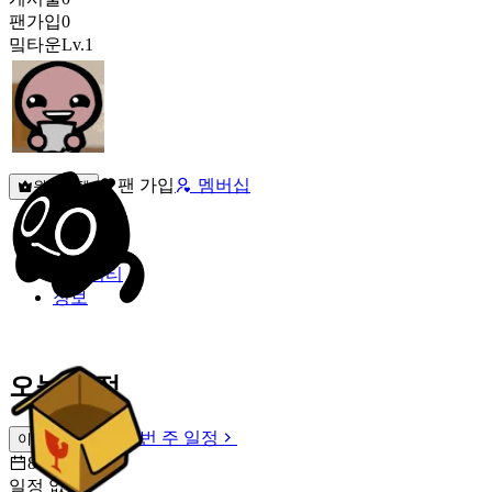
팬가입
0
밐타운
Lv.1
팬 가입
멤버십
원픽선택
밐타운
피드
커뮤니티
정보
오늘 일정
이번 주 일정
이번 주 일정
8월 6일 [목]
일정 없음