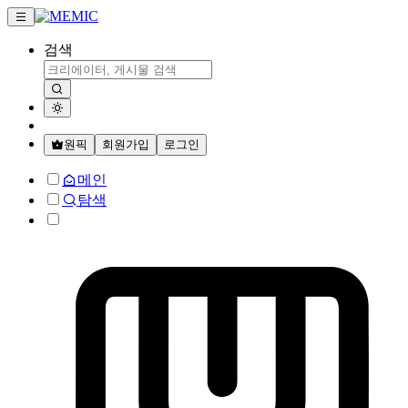
검색
원픽
회원가입
로그인
메인
탐색