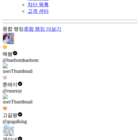
차단 목록
고객 센터
종합 랭킹
종합 랭킹
더보기
해봄
@haebomhaebom
룬레이
@runeray
고갈왕
@gogalking
쿠미네