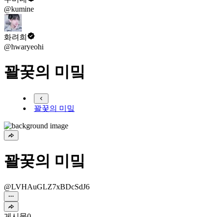
@kumine
화려희
@hwaryeohi
꽐꿎의 미밐
꽐꿎의 미밐
꽐꿎의 미밐
@LVHAuGLZ7xBDcSdJ6
게시물
0