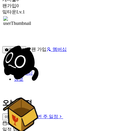
팬가입
0
밐타운
Lv.1
팬 가입
멤버십
원픽선택
밐타운
피드
커뮤니티
정보
오늘 일정
이번 주 일정
이번 주 일정
8월 6일 [목]
일정 없음