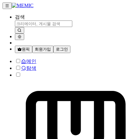
검색
원픽
회원가입
로그인
메인
탐색