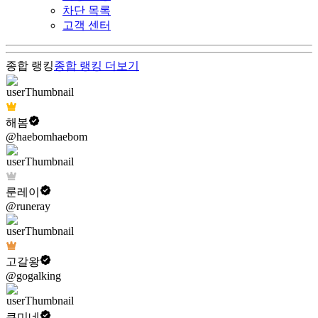
차단 목록
고객 센터
종합 랭킹
종합 랭킹
더보기
해봄
@haebomhaebom
룬레이
@runeray
고갈왕
@gogalking
쿠미네