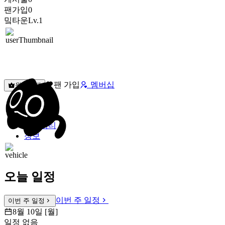
팬가입
0
밐타운
Lv.1
팬 가입
멤버십
원픽선택
밐타운
피드
커뮤니티
정보
오늘 일정
이번 주 일정
이번 주 일정
8월 10일 [월]
일정 없음