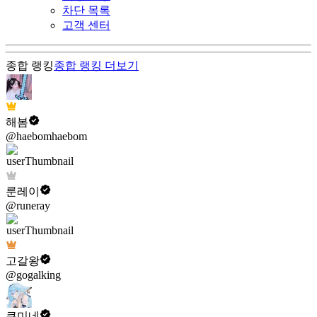
차단 목록
고객 센터
종합 랭킹
종합 랭킹
더보기
해봄
@haebomhaebom
룬레이
@runeray
고갈왕
@gogalking
쿠미네