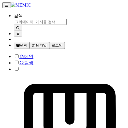
검색
원픽
회원가입
로그인
메인
탐색