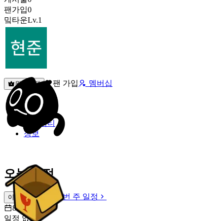
팬가입
0
밐타운
Lv.1
팬 가입
멤버십
원픽선택
밐타운
피드
커뮤니티
정보
오늘 일정
이번 주 일정
이번 주 일정
8월 7일 [금]
일정 없음